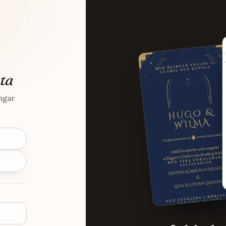
tta
ingar