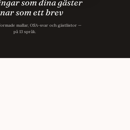
ngar som dina gäster
nar som ett brev
formade mallar, OSA-svar och gästlistor —
på 13 språk.