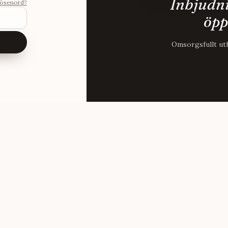
Inbjudni
lösenord?
öpp
Omsorgsfullt ut