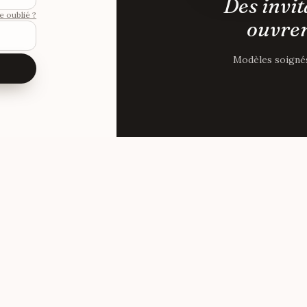
Des invit
e oublié ?
ouvren
Modèles soignés,