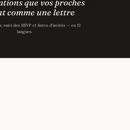
ations que vos proches
t comme une lettre
 suivi des RSVP et listes d'invités — en 13
langues.