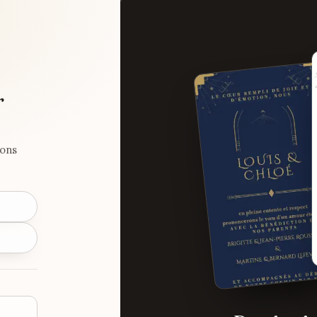
r
ions