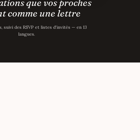
ations que vos proches
t comme une lettre
 suivi des RSVP et listes d'invités — en 13
langues.