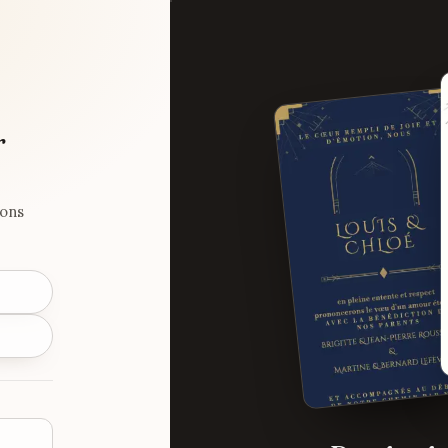
r
ions