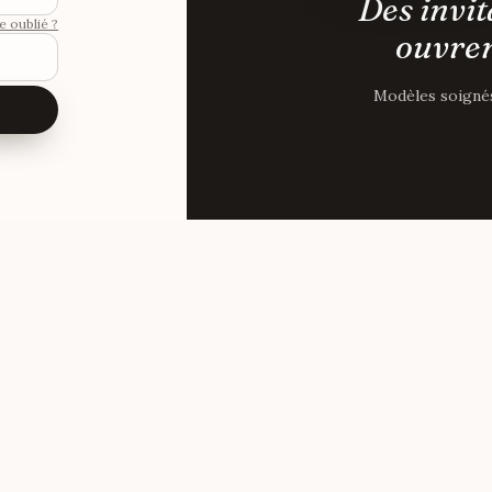
Des invit
e oublié ?
ouvren
Modèles soignés,