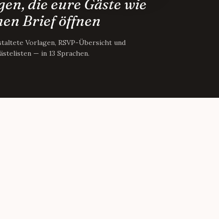
en, die eure Gäste wie
nen Brief öffnen
staltete Vorlagen, RSVP-Übersicht und
ästelisten — in 13 Sprachen.