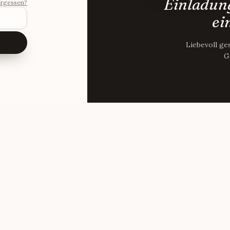
Einladung
ergessen?
ei
Liebevoll ge
G