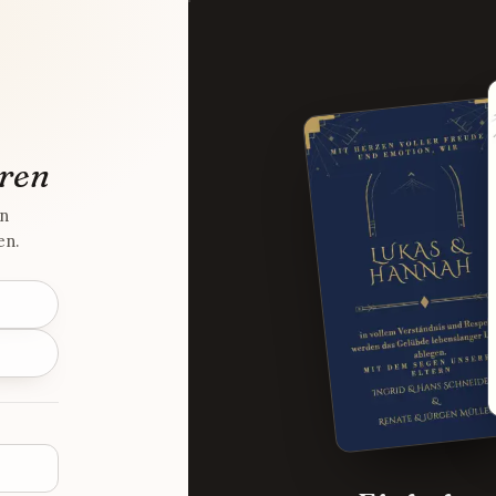
ren
en
en.